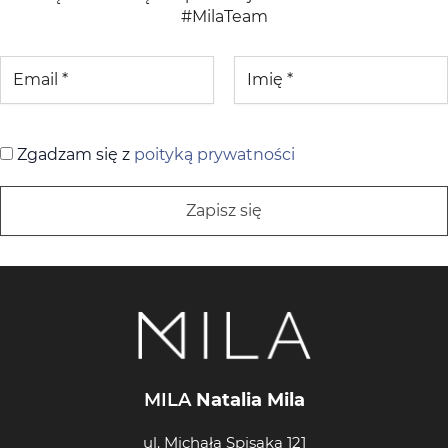
#MilaTeam
Zgadzam się z
poityką prywatności
MILA
Natalia Mila
ul. Michała Spisaka 121