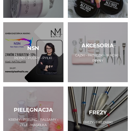
AKCESORIA
NSN
CĄŻKI • PATYCZKI • WACIKI •
PŁYNY • PUDRY • PYŁKI
PŁYNY
PIELĘGNACJA
FREZY
KREMY • PEELING • BALSAMY •
FREZY • FREZARKI
ŻELE • MASEŁKA