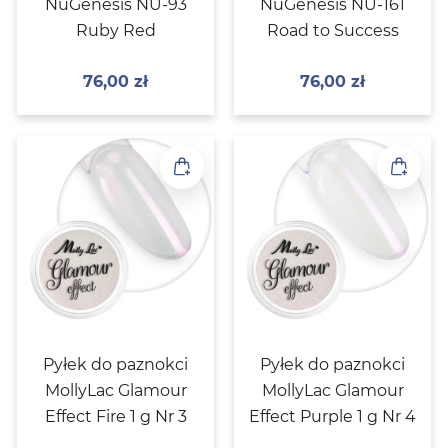
NuGenesis NU-93
NuGenesis NU-161
Ruby Red
Road to Success
76,00
zł
76,00
zł
Pyłek do paznokci
Pyłek do paznokci
MollyLac Glamour
MollyLac Glamour
Effect Fire 1 g Nr 3
Effect Purple 1 g Nr 4