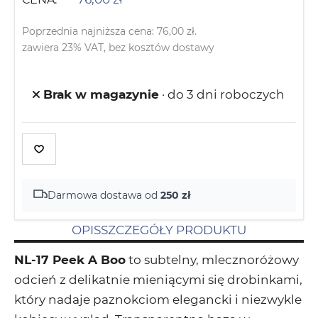
Poprzednia najniższa cena:
76,00
zł
.
zawiera 23% VAT, bez kosztów dostawy
Brak w magazynie
· do 3 dni roboczych
Darmowa dostawa od
250 zł
OPIS
SZCZEGÓŁY PRODUKTU
NL-17 Peek A Boo
to subtelny, mlecznoróżowy
odcień z delikatnie mieniącymi się drobinkami,
który nadaje paznokciom elegancki i niezwykle