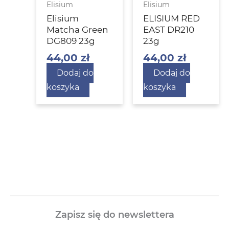
Elisium
Elisium
Elisium
ELISIUM RED
Matcha Green
EAST DR210
DG809 23g
23g
44,00
zł
44,00
zł
Dodaj do
Dodaj do
koszyka
koszyka
Zapisz się do newslettera