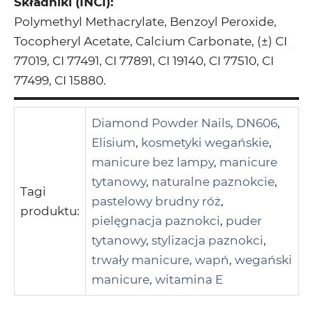
Składniki (INCI):
Polymethyl Methacrylate, Benzoyl Peroxide,
Tocopheryl Acetate, Calcium Carbonate, (±) CI
77019, CI 77491, CI 77891, CI 19140, CI 77510, CI
77499, CI 15880.
Diamond Powder Nails
,
DN606
,
Elisium
,
kosmetyki wegańskie
,
manicure bez lampy
,
manicure
tytanowy
,
naturalne paznokcie
,
Tagi
pastelowy brudny róż
,
produktu:
pielęgnacja paznokci
,
puder
tytanowy
,
stylizacja paznokci
,
trwały manicure
,
wapń
,
wegański
manicure
,
witamina E