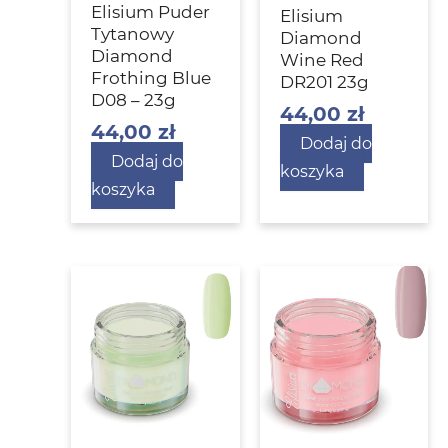
Elisium Puder
Elisium
Tytanowy
Diamond
Diamond
Wine Red
Frothing Blue
DR201 23g
D08 – 23g
44,00
zł
44,00
zł
Dodaj do
Dodaj do
koszyka
koszyka