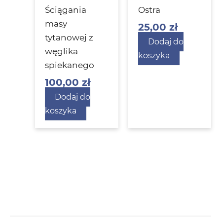
Ściągania
Ostra
masy
25,00
zł
tytanowej z
Dodaj do
węglika
koszyka
spiekanego
100,00
zł
Dodaj do
koszyka