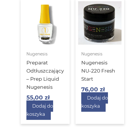
Nugenesis
Nugenesis
Preparat
Nugenesis
Odtłuszczający
NU-220 Fresh
– Prep Liquid
Start
Nugenesis
76,00
zł
55,00
zł
Dodaj do
Dodaj do
koszyka
koszyka