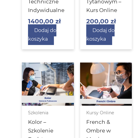
Techniczne
Tytanowym –
Indywidualne
Kurs Online
1400,00
zł
200,00
zł
Dodaj do
Dodaj do
koszyka
koszyka
Szkolenia
Kursy Online
Kolor –
French &
Szkolenie
Ombre w