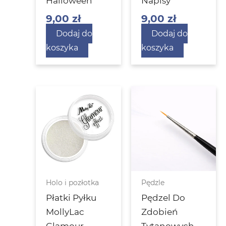
Halloween
Napisy
9,00
zł
9,00
zł
Dodaj do
Dodaj do
koszyka
koszyka
Holo i pozłotka
Pędzle
Płatki Pyłku
Pędzel Do
MollyLac
Zdobień