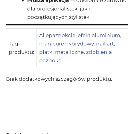
Prosta aplikacja
— doskonałe zarówno
dla profesjonalistek, jak i
początkujących stylistek.
Allepaznokcie
,
efekt aluminium
,
Tagi
manicure hybrydowy
,
nail art
,
produktu:
płatki metaliczne
,
zdobienia
paznokci
Brak dodatkowych szczegółów produktu.