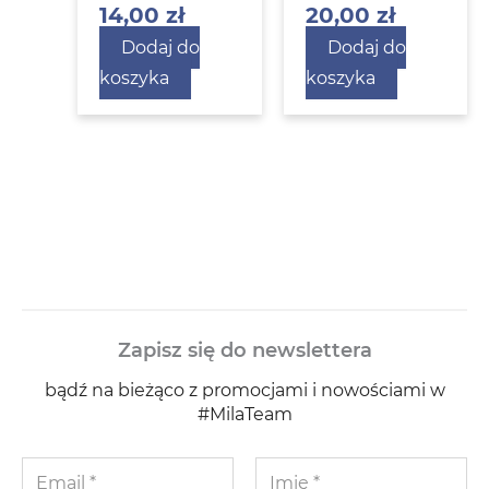
14,00
zł
20,00
zł
Dodaj do
Dodaj do
koszyka
koszyka
Zapisz się do newslettera
bądź na bieżąco z promocjami i nowościami w
#MilaTeam