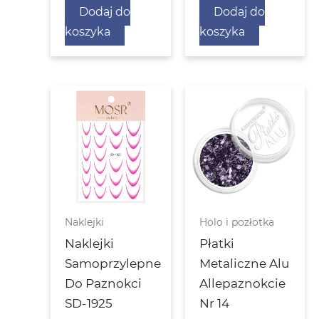
Dodaj do
Dodaj do
koszyka
koszyka
Naklejki
Holo i pozłotka
Naklejki
Płatki
Samoprzylepne
Metaliczne Alu
Do Paznokci
Allepaznokcie
SD-1925
Nr 14