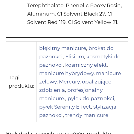
Terephthalate, Phenolic Epoxy Resin,
Aluminum, CI Solvent Black 27, CI
Solvent Red 119, CI Solvent Yellow 21.
błękitny manicure
,
brokat do
paznokci
,
Elisium
,
kosmetyki do
paznokci
,
kosmiczny efekt
,
manicure hybrydowy
,
manicure
Tagi
żelowy
,
Mercury
,
opalizujące
produktu:
zdobienia
,
profesjonalny
manicure.
,
pyłek do paznokci
,
pyłek Serenity Effect
,
stylizacja
paznokci
,
trendy manicure
Brak dodatkowych szczegółów produktu.