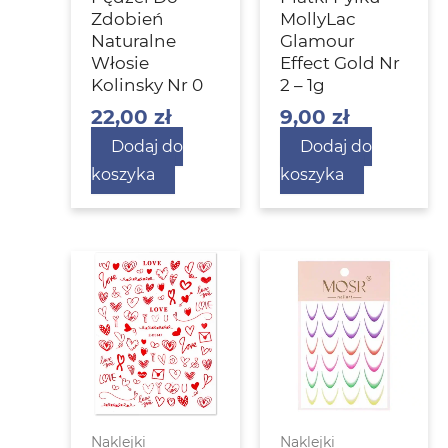
Zdobień
MollyLac
Naturalne
Glamour
Włosie
Effect Gold Nr
Kolinsky Nr 0
2 – 1g
22,00
zł
9,00
zł
Dodaj do
Dodaj do
koszyka
koszyka
Naklejki
Naklejki