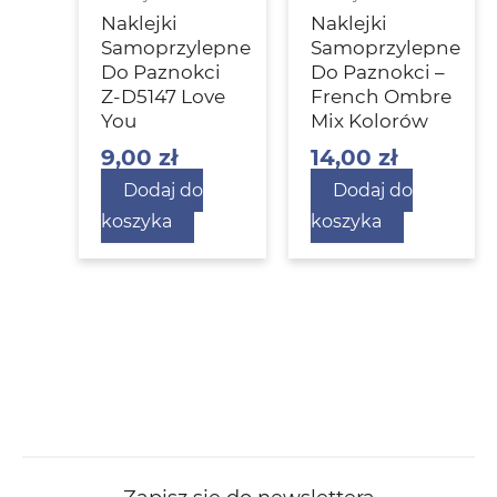
Naklejki
Naklejki
Samoprzylepne
Samoprzylepne
Do Paznokci
Do Paznokci –
Z-D5147 Love
French Ombre
You
Mix Kolorów
9,00
zł
14,00
zł
Dodaj do
Dodaj do
koszyka
koszyka