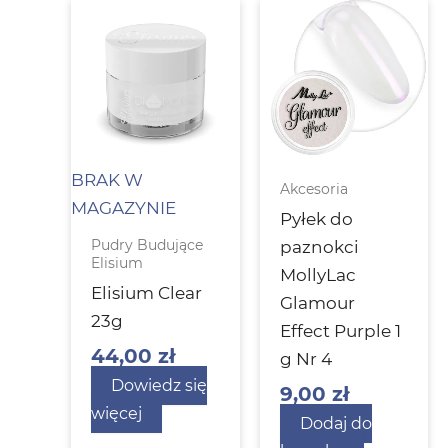
BRAK W
Akcesoria
MAGAZYNIE
Pyłek do
Pudry Budujące
paznokci
Elisium
MollyLac
Elisium Clear
Glamour
23g
Effect Purple 1
44,00
zł
g Nr 4
Dowiedz się
9,00
zł
więcej
Dodaj do