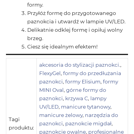
formy.
Przyłóż formę do przygotowanego
paznokcia i utwardź w lampie UV/LED.
Delikatnie odklej formę i opiłuj wolny
brzeg.
Ciesz się idealnym efektem!
akcesoria do stylizacji paznokci.
,
FlexyGel
,
formy do przedłużania
paznokci
,
formy Elisium
,
formy
MINI Oval
,
górne formy do
paznokci
,
krzywa C
,
lampy
UV/LED
,
manicure tytanowy
,
manicure żelowy
,
narzędzia do
Tagi
paznokci
,
paznokcie migdał
,
produktu:
paznokcie owalne
,
profesjonalne