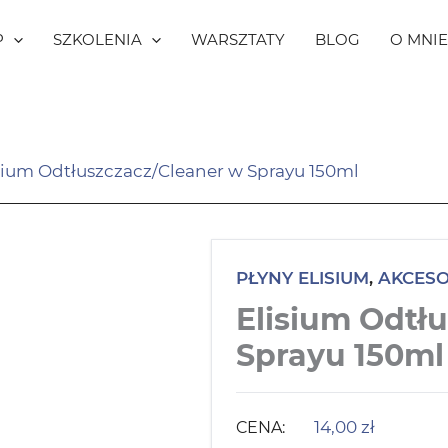
P
SZKOLENIA
WARSZTATY
BLOG
O MNIE
sium Odtłuszczacz/Cleaner w Sprayu 150ml
PŁYNY ELISIUM
,
AKCESO
Elisium Odtł
Sprayu 150ml
14,00
zł
CENA: