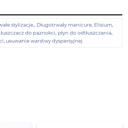
ałe stylizacje.
,
Długotrwały manicure
,
Elisium
,
tłuszczacz do paznokci
,
płyn do odtłuszczania
,
ci
,
usuwanie warstwy dyspersyjnej