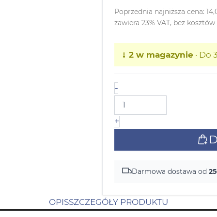
Poprzednia najniższa cena:
14
zawiera 23% VAT, bez kosztów
2 w magazynie
· Do 
-
+
D
Darmowa dostawa od
25
OPIS
SZCZEGÓŁY PRODUKTU