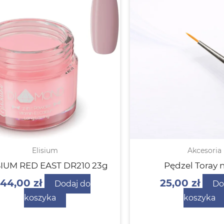
Elisium
Akcesoria
SIUM RED EAST DR210 23g
Pędzel Toray n
44,00
zł
25,00
zł
Dodaj do
Do
koszyka
koszyka