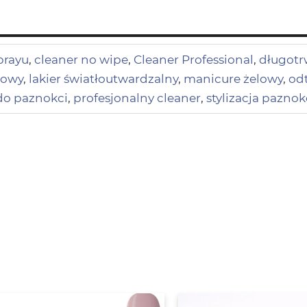
prayu
,
cleaner no wipe
,
Cleaner Professional
,
długotrw
dowy
,
lakier światłoutwardzalny
,
manicure żelowy
,
od
do paznokci
,
profesjonalny cleaner
,
stylizacja paznok