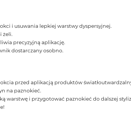
kci i usuwania lepkiej warstwy dyspersyjnej.
żeli.
wia precyzyjną aplikację.
wnik dostarczany osobno.
nokcia przed aplikacją produktów światłoutwardzaln
yn na paznokieć.
ą warstwę i przygotować paznokieć do dalszej styliz
e!