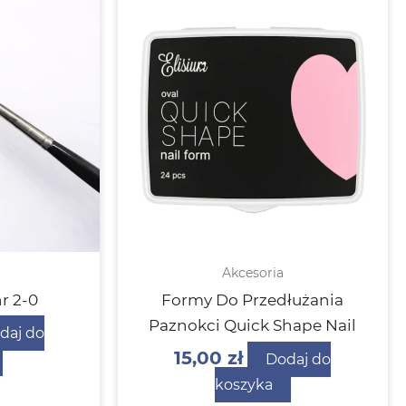
Akcesoria
r 2-0
Formy Do Przedłużania
Paznokci Quick Shape Nail
daj do
15,00
zł
Dodaj do
koszyka