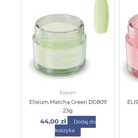
Elisium
Elisium Matcha Green DG809
ELI
23g
44,00
zł
Dodaj do
koszyka