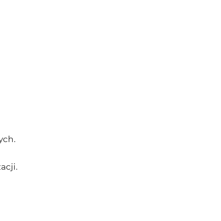
ych.
acji.