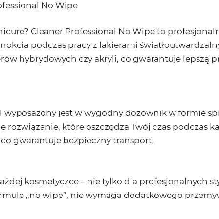
ofessional No Wipe
icure? Cleaner Professional No Wipe to profesjonaln
aznokcia podczas pracy z lakierami światłoutwardzal
kierów hybrydowych czy akryli, co gwarantuje lepszą 
l wyposażony jest w wygodny dozownik w formie spra
kie rozwiązanie, które oszczędza Twój czas podczas każ
co gwarantuje bezpieczny transport.
ażdej kosmetyczce – nie tylko dla profesjonalnych sty
mule „no wipe”, nie wymaga dodatkowego przemywani