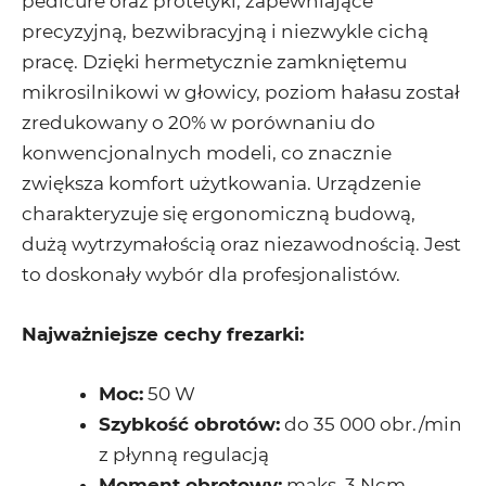
pedicure oraz protetyki, zapewniające
precyzyjną, bezwibracyjną i niezwykle cichą
pracę. Dzięki hermetycznie zamkniętemu
mikrosilnikowi w głowicy, poziom hałasu został
zredukowany o 20% w porównaniu do
konwencjonalnych modeli, co znacznie
zwiększa komfort użytkowania. Urządzenie
charakteryzuje się ergonomiczną budową,
dużą wytrzymałością oraz niezawodnością. Jest
to doskonały wybór dla profesjonalistów.
Najważniejsze cechy frezarki:
Moc:
50 W
Szybkość obrotów:
do 35 000 obr./min
z płynną regulacją
Moment obrotowy:
maks. 3 Ncm