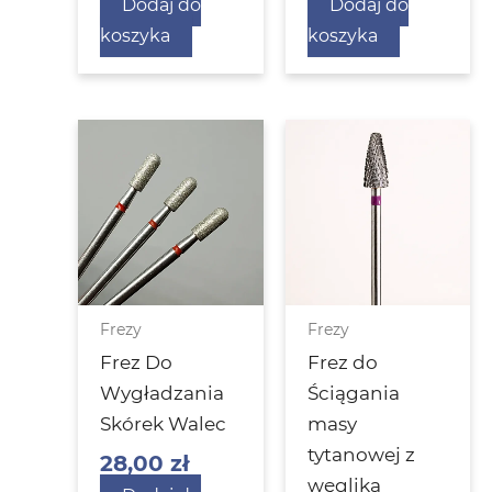
Dodaj do
Dodaj do
koszyka
koszyka
Frezy
Frezy
Frez Do
Frez do
Wygładzania
Ściągania
Skórek Walec
masy
tytanowej z
28,00
zł
węglika