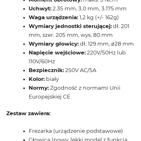
Uchwyt:
2.35 mm, 3.0 mm, 3.175 mm
Waga urządzenia:
1,2 kg (+/- 162g)
Wymiary jednostki sterującej:
dł. 201
mm, szer. 205 mm, wys. 80 mm
Wymiary głowicy:
dł. 129 mm, ø28 mm
Napięcie wejściowe:
220V/50Hz lub
110V/60Hz
Bezpiecznik:
250V AC/5A
Kolor:
biały
Normy:
Zgodność z normami Unii
Europejskiej CE
Zestaw zawiera:
Frezarka (urządzenie podstawowe)
Głowica (nowy, lekki model z funkcją