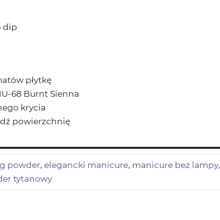
 dip
zmatów płytkę
NU-68 Burnt Sienna
nego krycia
ładź powierzchnię
ng powder
,
elegancki manicure
,
manicure bez lampy
er tytanowy