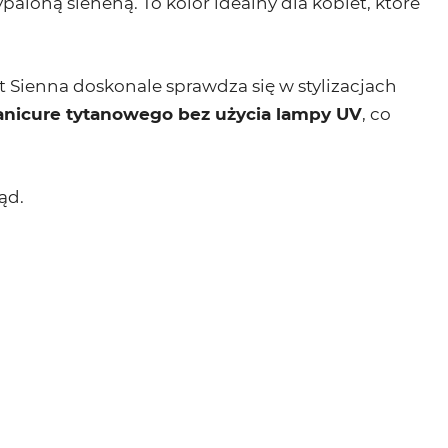
loną sieneną. To kolor idealny dla kobiet, które
Sienna doskonale sprawdza się w stylizacjach
nicure tytanowego bez użycia lampy UV
, co
ąd.