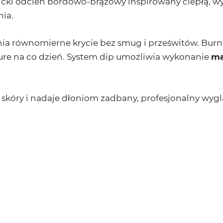
ncki odcień bordowo-brązowy inspirowany ciepłą, wypa
nia.
a równomierne krycie bez smug i prześwitów. Burnt 
ure na co dzień. System dip umożliwia wykonanie
ma
ń skóry i nadaje dłoniom zadbany, profesjonalny wygl