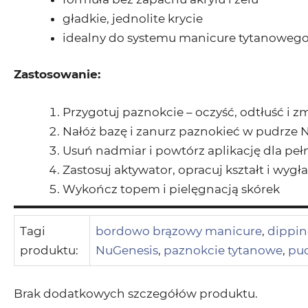
gładkie, jednolite krycie
idealny do systemu manicure tytanowego
Zastosowanie:
Przygotuj paznokcie – oczyść, odtłuść i 
Nałóż bazę i zanurz paznokieć w pudrze 
Usuń nadmiar i powtórz aplikację dla peł
Zastosuj aktywator, opracuj kształt i wyg
Wykończ topem i pielęgnacją skórek
Tagi
bordowo brązowy manicure
,
dippi
produktu:
NuGenesis
,
paznokcie tytanowe
,
pud
Brak dodatkowych szczegółów produktu.