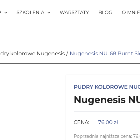
P
SZKOLENIA
WARSZTATY
BLOG
O MNIE
dry kolorowe Nugenesis
Nugenesis NU-68 Burnt S
PUDRY KOLOROWE NUG
Nugenesis NU
76,00
zł
CENA:
Poprzednia najniższa cena:
76