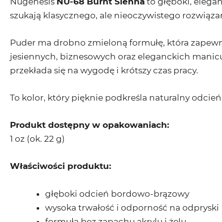
Nugenesis
NU-68 Burnt Sienna
to głęboki, elega
szukają klasycznego, ale nieoczywistego rozwiąza
Puder ma drobno zmieloną formułę, która zapewni
jesiennych, biznesowych oraz eleganckich manic
przekłada się na wygodę i krótszy czas pracy.
To kolor, który pięknie podkreśla naturalny odcie
Produkt dostępny w opakowaniach:
1 oz (ok. 22 g)
Właściwości produktu:
głęboki odcień bordowo-brązowy
wysoka trwałość i odporność na odpryski
formuła bez zapachu akrylu i żelu