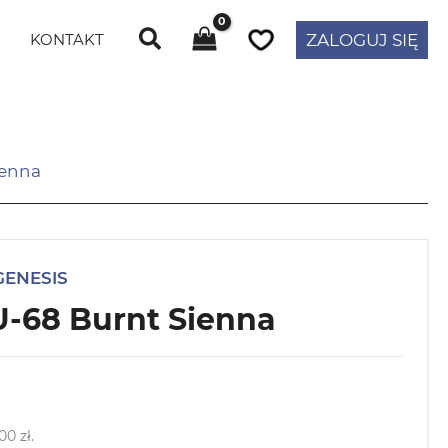
KONTAKT
ZALOGUJ SIĘ
ienna
ENESIS
-68 Burnt Sienna
,00
zł
.