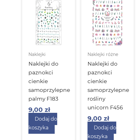
Naklejki
Naklejki różne
Naklejki do
Naklejki do
paznokci
paznokci
cienkie
cienkie
samoprzylepne
samoprzylepne
palmy F183
rośliny
unicorn F456
9,00
zł
9,00
zł
Dodaj do
koszyka
Dodaj do
koszyka