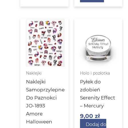
Naklejki
Holo i pozłotka
Naklejki
Pyłek do
Samoprzylepne
zdobień
Do Paznokci
Serenity Effect
JO-1893
– Mercury
Amore
9,00
zł
Halloween
Dodaj do