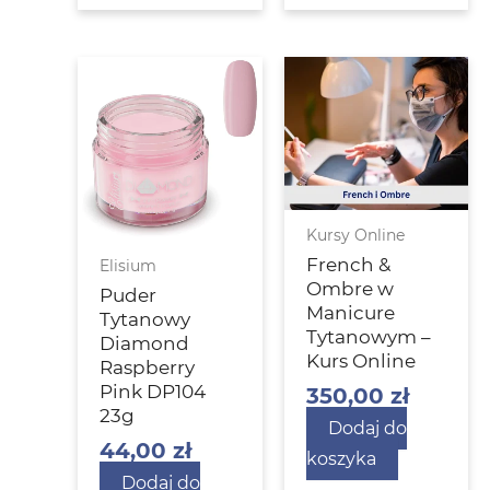
Kursy Online
French &
Elisium
Ombre w
Puder
Manicure
Tytanowy
Tytanowym –
Diamond
Kurs Online
Raspberry
Pink DP104
350,00
zł
23g
Dodaj do
44,00
zł
koszyka
Dodaj do