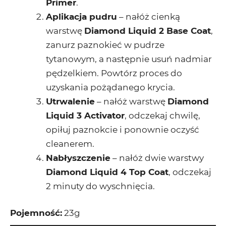
Primer
.
Aplikacja pudru
– nałóż cienką
warstwę
Diamond Liquid 2 Base Coat
,
zanurz paznokieć w pudrze
tytanowym, a następnie usuń nadmiar
pędzelkiem. Powtórz proces do
uzyskania pożądanego krycia.
Utrwalenie
– nałóż warstwę
Diamond
Liquid 3 Activator
, odczekaj chwilę,
opiłuj paznokcie i ponownie oczyść
cleanerem.
Nabłyszczenie
– nałóż dwie warstwy
Diamond Liquid 4 Top Coat
, odczekaj
2 minuty do wyschnięcia.
Pojemność:
23g