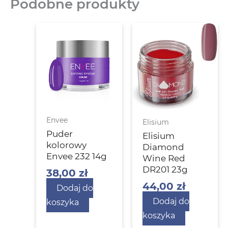
Podobne produkty
Envee
Elisium
Puder
Elisium
kolorowy
Diamond
Envee 232 14g
Wine Red
DR201 23g
38,00
zł
44,00
zł
Dodaj do
Dodaj do
koszyka
koszyka